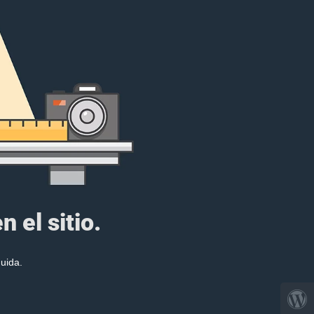
 el sitio.
uida.